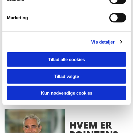
Konflikthåndtering
Leadership Pipeline
Marketing
Teambuilding, ude som inde. Har masser af
praktiske øvelser på
hylden til en lærerig
teambuildingsdag.
Vis detaljer
Tillad alle cookies
Tillad valgte
Kun nødvendige cookies
HVEM ER