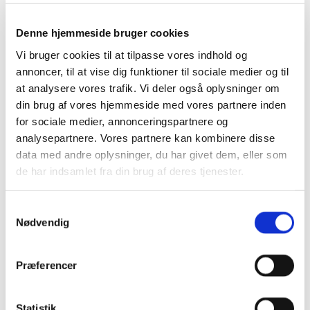
Denne hjemmeside bruger cookies
Vi bruger cookies til at tilpasse vores indhold og
annoncer, til at vise dig funktioner til sociale medier og til
at analysere vores trafik. Vi deler også oplysninger om
din brug af vores hjemmeside med vores partnere inden
for sociale medier, annonceringspartnere og
analysepartnere. Vores partnere kan kombinere disse
data med andre oplysninger, du har givet dem, eller som
de har indsamlet fra din brug af deres tjenester.
VÆRKTØJER
Samtykkevalg
Pointen arbejder systemisk og metodisk
med:
Nødvendig
JTI/MBTI-profiler
Præferencer
Er certificeret i Lenzioni og ADKAR
Coaching-modeller på ledelse & karriere
Statistik