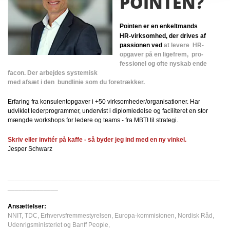
POINTEN?
Pointen er en enkeltmands
HR-virksomhed, der drives
af
passionen ved
at levere
HR-
opgaver på en ligefrem,
pro-
fessionel og ofte nyskab
ende
facon. Der arbejdes systemisk
med afsæt i den bundlinie som du
foretrækker.
Erfaring fra konsulentopgaver i +50 virksomheder/organisationer. Har
udviklet lederprogrammer, undervist i diplomledelse og faciliteret en stor
mængde workshops for ledere og teams - fra MBTI til strategi.
Skriv eller invitér på kaffe - så byder jeg ind med en ny vinkel.
Jesper Schwarz
___________________________________________________________
______________
Ansættelser:
NNIT, TDC, Erhvervsfremmestyrelsen, Europa-kommisionen, Nordisk Råd,
Udenrigsministeriet og Banff People,