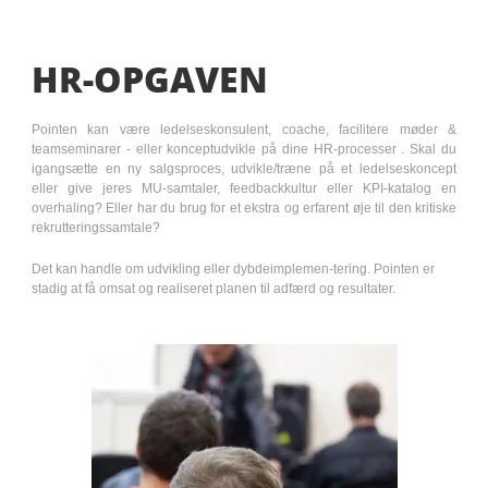
HR-OPGAVEN
Pointen kan være ledelseskonsulent,
coache,
facilitere møder &
teamseminarer - eller
koncept
udvikle på dine HR-processer
.
Skal du
igangsætte en ny salgsproces, udvikle/træne på et ledelseskoncept
eller give jeres MU-samtaler, feedbackkultur eller KPI-katalog en
overhaling? Eller har du brug for et ekstra og erfarent øje til den kritiske
rekrutteringssamtale?
Det kan handle om udvikling eller dybdeimplemen-te
ring. Pointen er
stadig at få omsat og realiseret planen til adfærd og resultater.