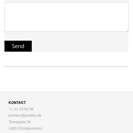
KONTAKT
Tel
21 25 93 98
pointen@pointen.dk
Torvegade 26
1400 Christianshavn