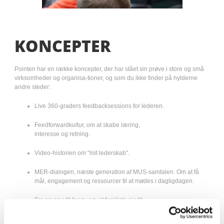
KONCEPTER
Pointen har en række koncepter, der har stået sin prøve i store og små
virksomheder og organisa-tioner, og som du ikke finder på hylderne
andre steder:
Live 360-graders feedbacksessions for lederen.
Feedforwardkultur, om at skabe læring,
interesse og retning.
Video-historien om "mit lederskab".
MER-dialogen, næste generation af MUS-samtalen. Om at få
mål, engagement og ressourcer til at mødes i dagligdagen.
Fra gruppe til team, om at forpligte sig til
hinandens succes.